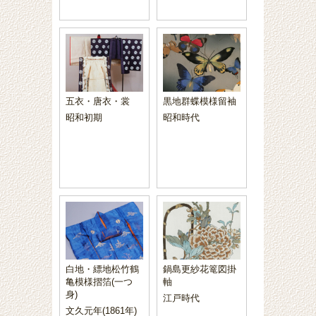
五衣・唐衣・裳
黒地群蝶模様留袖
昭和初期
昭和時代
白地・縹地松竹鶴
鍋島更紗花篭図掛
亀模様摺箔(一つ
軸
身)
江戸時代
文久元年(1861年)