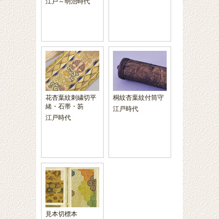
江戸～明治時代
花杏葉紋刺繍切平
桐紋杏葉紋付筒守
緒・石帯・笏
江戸時代
江戸時代
見本切標本