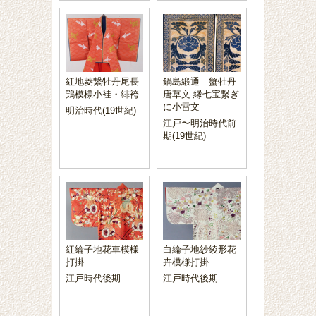
紅地菱繋牡丹尾長
鍋島緞通 蟹牡丹
鶏模様小袿・緋袴
唐草文 縁七宝繋ぎ
に小雷文
明治時代(19世紀)
江戸〜明治時代前
期(19世紀)
紅綸子地花車模様
白綸子地紗綾形花
打掛
卉模様打掛
江戸時代後期
江戸時代後期