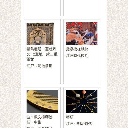
鍋島緞通 蔓牡丹
鴛鴦模様紙挟
文 七宝地 縁二重
江戸時代後期
雷文
江戸～明治前期
波ニ楓文様蒔絵
簪類
櫛・中指
江戸～明治時代