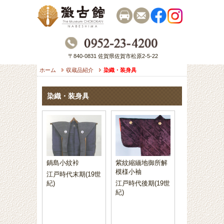
〒840-0831 佐賀県佐賀市松原2-5-22
ホーム
収蔵品紹介
染織・装身具
染織・装身具
鍋島小紋裃
紫紋縮緬地御所解
模様小袖
江戸時代末期(19世
紀)
江戸時代後期(19世
紀)