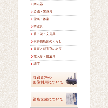
陶磁器
染織・装身具
能楽・雅楽
茶道具
香・花・文房具
侯爵鍋島家のくらし
皇室と朝香宮の名宝
雛人形・雛道具
調度