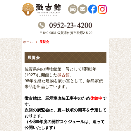
〒840-0831 佐賀県佐賀市松原2-5-22
ホーム
展覧会
展覧会
佐賀県内の博物館第一号として昭和2年
(1927)に開館した
徴古館
。
98年を経た建物を展示室として、鍋島家伝
来品を出品しています。
徴古館は、
展示室改装工事中のため
休館中
で
す。
次回の展覧会は、夏～秋頃の開幕を予定して
おります。
（令和8年度の開館スケジュールは、追って
公開いたします）