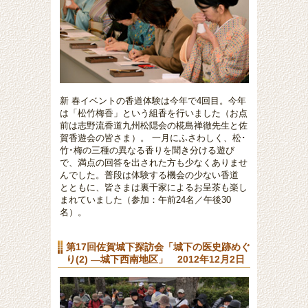
新 春イベントの香道体験は今年で4回目。今年
は「松竹梅香」という組香を行いました（お点
前は志野流香道九州松隠会の椛島禅徹先生と佐
賀香遊会の皆さま）。 一月にふさわしく、松･
竹･梅の三種の異なる香りを聞き分ける遊び
で、満点の回答を出された方も少なくありませ
んでした。普段は体験する機会の少ない香道
とともに、皆さまは裏千家によるお呈茶も楽し
まれていました（参加：午前24名／午後30
名）。
第17回佐賀城下探訪会「城下の医史跡めぐ
り(2) ―城下西南地区」 2012年12月2日