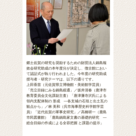
郷土佐賀の研究を奨励するための財団法人鍋島報
效会研究助成の本年度分が決定し、徴古館におい
て認証式が執り行われました。今年度の研究助成
授与者・研究テーマは、以下の通りです。
上田香苗（元佐賀県立博物館・美術館学芸員）
「売立目録にみる鍋島緞通」／坂井清春（唐津市
教育委員会文化課副主査）「唐津藩寺沢氏による
領内支配体制の 形成 ―各支城の石垣と出土瓦の
観点から」／林 美和（呉市海事歴史科学館学芸
員）「近代佐賀の軍事史研究」／高橋研一（鹿島
市民図書館）「鹿島鍋島家文書の基礎的研究 ―
総合目録の作成による全容把握 と課題の提示」