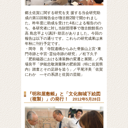
郷土佐賀に関する研究を支 援する当会研究助
成の第11回報告会が徴古館2階で開かれまし
た。昨年度に助成を受けた4名による報告のの
ち、各研究者に対し当財団理事で徴古館館長の
高 島忠平より講評･助言がありました。今回の
報告は以下の通りです。これらの研究成果は来
年秋に刊行予定です。
・岡寺 良「寺院遺構からみた脊振山上宮･東
門寺跡と中宮･霊仙寺跡の研究」／松下久子
「肥前磁器における漆装飾の変遷と展開」
／
馬
場良平「伊能忠敬測量隊の肥前国（特に佐賀県
内）踏査とその足跡を追う」
／
平尾洋美「佐賀
にわか ―その系譜と佐賀の芸能」
『明和屋敷帳』と「文化御城下絵図
（複製）」の発行！
2012年5月28日