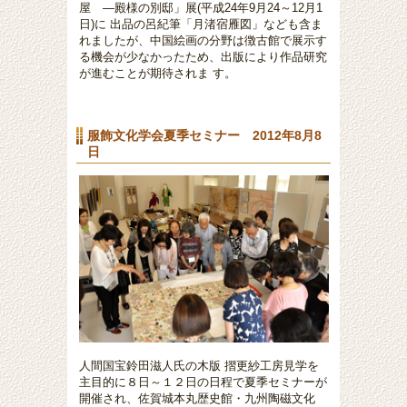
屋 ―殿様の別邸」展(平成24年9月24～12月1
日)に 出品の呂紀筆「月渚宿雁図」なども含ま
れましたが、中国絵画の分野は徴古館で展示す
る機会が少なかったため、出版により作品研究
が進むことが期待されま す。
服飾文化学会夏季セミナー 2012年8月8
日
人間国宝鈴田滋人氏の木版 摺更紗工房見学を
主目的に８日～１２日の日程で夏季セミナーが
開催され、佐賀城本丸歴史館・九州陶磁文化