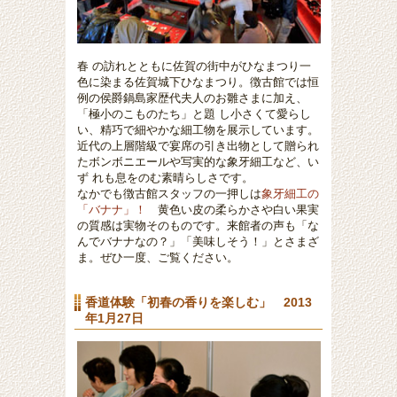
春 の訪れとともに佐賀の街中がひなまつり一
色に染まる佐賀城下ひなまつり。徴古館では恒
例の侯爵鍋島家歴代夫人のお雛さまに加え、
「極小のこものたち」と題 し小さくて愛らし
い、精巧で細やかな細工物を展示しています。
近代の上層階級で宴席の引き出物として贈られ
たボンボニエールや写実的な象牙細工など、い
ず れも息をのむ素晴らしさです。
なかでも徴古館スタッフの一押しは
象牙細工の
「バナナ」！
黄色い皮の柔らかさや白い果実
の質感は実物そのものです。来館者の声も「な
んでバナナなの？」「美味しそう！」とさまざ
ま。ぜひ一度、ご覧ください。
香道体験「初春の香りを楽しむ」 2013
年1月27日