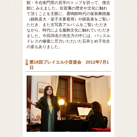
館・今右衛門窯の見学のトップを切って、徴古
館に みえました。佐賀藩の歴史や文化に触れ
て頂くことを主眼に、鹿鳴館時代の仮装舞踏服
（鍋島直大・栄子夫妻着用）や能装束をご覧い
ただき、また古写真アルバ ムをご覧いただき
ながら、時代による服飾文化に触れていただき
ました。今回26名の先生方の中には、バッスル
ドレスの修復に尽力いただいた石井とめ子先生
の姿もありました。
第18回プレイエル小音楽会 2012年7月1
日