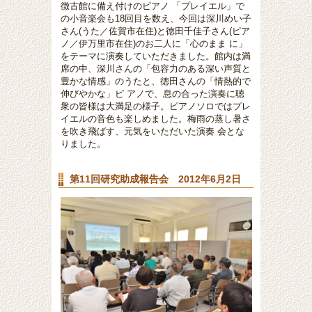
徴古館に備え付けのピアノ 「プレイエル」で
の小音楽会も18回目を数え、今回は深川めい子
さん(うた／佐賀市在住)と徳田千佳子さん(ピア
ノ／伊万里市在住)のお二人に「心のまま に」
をテーマに演奏していただきました。館内は満
席の中、深川さんの「包容力のある深い声質と
豊かな情感」のうたと、徳田さんの「情熱的で
伸びやかな」ピ アノで、息の合った演奏に聴
衆の皆様は大満足の様子。ピアノソロではプレ
イエルの音色も楽しめました。梅雨の蒸し暑さ
を吹き飛ばす、元気をいただいた演奏 会とな
りました。
第11回研究助成報告会 2012年6月2日