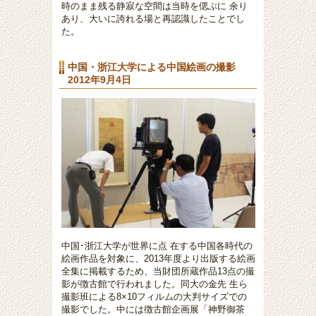
時のまま残る静寂な空間は当時を偲ぶに 余り
あり、大いに誇れる場と再認識したことでし
た。
中国・浙江大学による中国絵画の撮影
2012年9月4日
中国･浙江大学が世界に点 在する中国各時代の
絵画作品を対象に、2013年度より出版する絵画
全集に掲載するため、当財団所蔵作品13点の撮
影が徴古館で行われました。同大の金先 生ら
撮影班による8×10フィルムの大判サイズでの
撮影でした。中には徴古館企画展「神野御茶