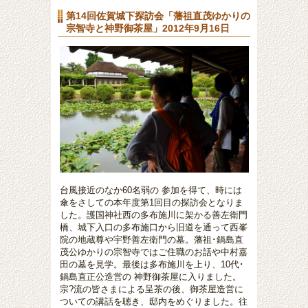
第14回佐賀城下探訪会「藩祖直茂ゆかりの
宗智寺と神野御茶屋」2012年9月16日
台風接近のなか60名弱の 参加を得て、時には
傘をさしての本年度第1回目の探訪会となりま
した。護国神社西の多布施川に架かる善左衛門
橋、城下入口の多布施口から旧道を通って西峯
院の地蔵尊や宇野善左衛門の墓。藩祖･鍋島直
茂公ゆかりの宗智寺ではご住職のお話や中村嘉
田の墓を見学。最後は多布施川を上り、10代･
鍋島直正公造営の 神野御茶屋に入りました。
宗?流の皆さまによる呈茶の後、御茶屋造営に
ついての講話を聴き、邸内をめぐりました。往