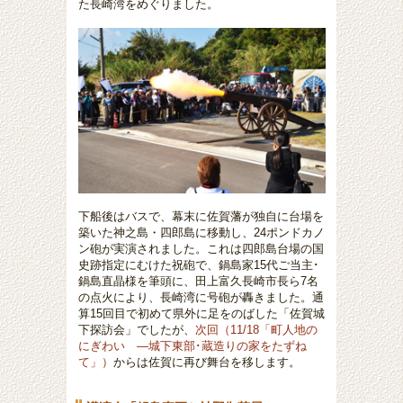
た長崎湾をめぐりました。
下船後はバスで、幕末に佐賀藩が独自に台場を
築いた神之島・四郎島に移動し、24ポンドカノ
ン砲が実演されました。これは
四郎島台場の国
史跡指定にむけた祝砲で、鍋島家15代ご当主･
鍋島直晶様を筆頭に、田上富久長崎市長ら7名
の点火により、長崎湾に号砲が轟きました。通
算15回目で初めて県外に足をのばした「佐賀城
下探訪会」でしたが、
次回（11/18「町人地の
にぎわい ―城下東部･蔵造りの家をたずね
て」）
からは佐賀に再び舞台を移します。