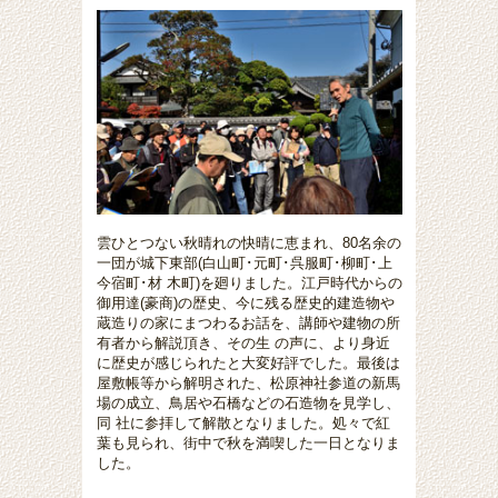
雲ひとつない秋晴れの快晴に恵まれ、80名余の
一団が城下東部(白山町･元町
･
呉服町
･
柳町
･
上
今宿町
･
材 木町)を廻りました。江戸時代からの
御用達(豪商)の歴史、今に残る歴史的建造物や
蔵造りの家にまつわるお話を、講師や建物の所
有者から解説頂き、その生 の声に、より身近
に歴史が感じられたと大変好評でした。最後は
屋敷帳等から解明された、松原神社参道の新馬
場の成立、鳥居や石橋などの石造物を見学し、
同 社に参拝して解散となりました。処々で紅
葉も見られ、街中で秋を満喫した一日となりま
した。