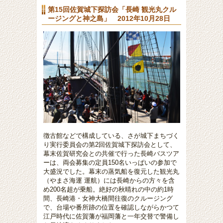
第15回佐賀城下探訪会「長崎 観光丸クル
ージングと神之島」 2012年10月28日
徴古館などで構成している、さが城下まちづく
り実行委員会の第2回佐賀城下探訪会として、
幕末佐賀研究会との共催で行った長崎バスツア
ーは、両会募集の定員150名いっぱいの参加で
大盛況でした。幕末の蒸気船を復元した観光丸
（
やまさ海運 運航
）には長崎からの方々を含
め200名超が乗船。絶好の秋晴れの中の
約1時
間、
長崎港・女神大橋間往復の
クルージング
で、台場や番所跡の位置を確認しながらかつて
江戸時代に佐賀藩が福岡藩と一年交替で警備し