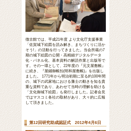
徴古館では、平成21年度 より文化庁支援事業
「佐賀城下絵図を読み解き、まちづくりに活か
そう!」の活動を行ってきました。当会所蔵の7
期の城下絵図の公開・高精細デジタルデータ
化・パネル化、基本資料の解読作業と出版等で
す。その一環として、22年度の『元文屋敷帳』
に続き、『屋鋪御帳扣(明和屋敷帳)』を出版し
ました。 1771年から明治初期に至る約100年間
の、城下の武家地における藩士の動きを知る貴
重な資料であり、
あわせて
当時の理解を助ける
「文化御城下絵図」も発行しました。記者会見
ではマスコミ各社の取材があり、大々的に広報
して頂きました。
第12回研究助成認証式 2012年4月6日