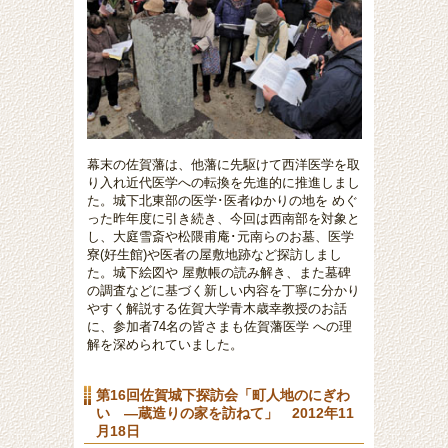
幕末の佐賀藩は、他藩に先駆けて西洋医学を取
り入れ近代医学への転換を先進的に推進しまし
た。
城下北東部の
医学･医者ゆかりの地
を めぐ
った昨年度に引き続き、今回は西南部を対象と
し、大庭雪斎や松隈甫庵･元南らのお墓、医学
寮(好生館)や医者の屋敷地跡など探訪しまし
た。城下絵図や 屋敷帳の読み解き、また墓碑
の調査などに基づく新しい内容を丁寧に分かり
やすく解説する佐賀大学青木歳幸教授のお話
に、参加者74名の皆さまも佐賀藩医学 への理
解を深められていました。
第16回佐賀城下探訪会「町人地のにぎわ
い ―蔵造りの家を訪ねて」 2012年11
月18日