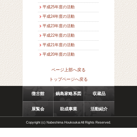
平成25年度の活動
平成24年度の活動
平成23年度の活動
平成22年度の活動
平成21年度の活動
平成20年度の活動
ページ上部へ戻る
トップページへ戻る
徴古館
鍋島家略系図
収蔵品
展覧会
助成事業
活動紹介
Copyright (c) Nabeshima Houkoukai All Rights Reserved.