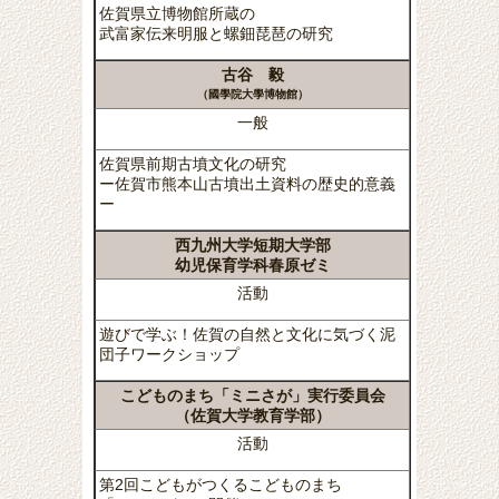
佐賀県立博物館所蔵の
武富家伝来明服と螺鈿琵琶の研究
古谷 毅
（國學院大學博物館）
一般
佐賀県前期古墳文化の研究
ー佐賀市熊本山古墳出土資料の歴史的意義
ー
西九州大学短期大学部
幼児保育学科春原ゼミ
活動
遊びで学ぶ！佐賀の自然と文化に気づく泥
団子ワークショップ
こどものまち「ミニさが」実行委員会
（佐賀大学教育学部）
活動
第2回こどもがつくるこどものまち