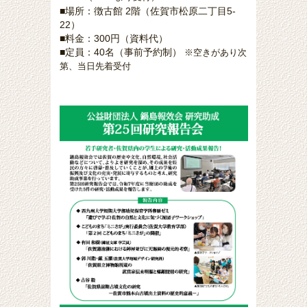
■場所：徴古館 2階
（佐賀市松原二丁目5-
22）
■料金：300円（資料代）
■定員：40名（事前予約制）
※空きがあり次
第、当日先着受付