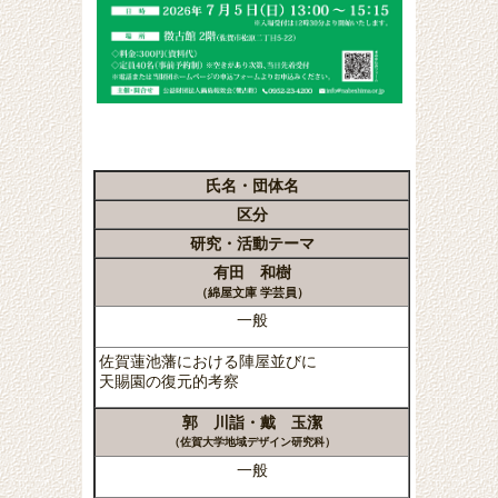
氏名・団体名
区分
研究・活動テーマ
有田 和樹
（綿屋文庫 学芸員）
一般
佐賀蓮池藩における陣屋並びに
天賜園の復元的考察
郭 川詣・戴 玉潔
（佐賀大学地域デザイン研究科）
一般