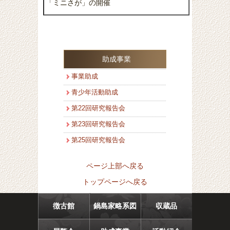
「ミニさが」の開催
助成事業
事業助成
青少年活動助成
第22回研究報告会
第23回研究報告会
第25回研究報告会
ページ上部へ戻る
トップページへ戻る
徴古館
鍋島家略系図
収蔵品